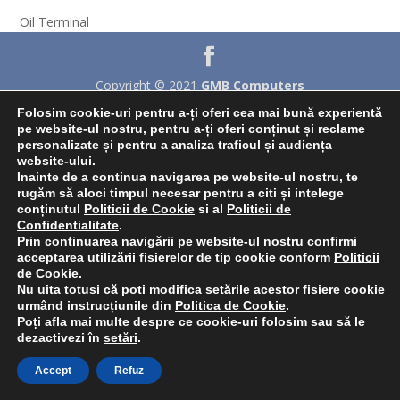
Oil Terminal
Copyright © 2021
GMB Computers
Folosim cookie-uri pentru a-ți oferi cea mai bună experientă
pe website-ul nostru, pentru a-ți oferi conținut și reclame
personalizate și pentru a analiza traficul și audiența
website-ului.
Inainte de a continua navigarea pe website-ul nostru, te
rugăm să aloci timpul necesar pentru a citi și intelege
conținutul
Politicii de Cookie
si al
Politicii de
Confidentialitate
.
Prin continuarea navigării pe website-ul nostru confirmi
acceptarea utilizării fisierelor de tip cookie conform
Politicii
de Cookie
.
Nu uita totusi că poti modifica setările acestor fisiere cookie
urmând instrucțiunile din
Politica de Cookie
.
Poți afla mai multe despre ce cookie-uri folosim sau să le
dezactivezi în
setări
.
Accept
Refuz