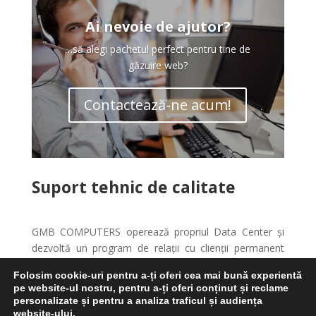
Ai nevoie de ajutor?
…să alegi pachetul perfect pentru tine de
găzuire web?
Contactează-ne acum!
Suport tehnic de calitate
GMB COMPUTERS operează propriul Data Center și
dezvoltă un program de relații cu clienții permanent
îmbunătățit, menit să satisfacă nevoile de comunicații
Folosim cookie-uri pentru a-ți oferi cea mai bună experientă
ale clienților. Ceea ce ne diferențiază însă total de
pe website-ul nostru, pentru a-ți oferi conținut și reclame
concurență este serviciul de suport eficient și rapid,
personalizate și pentru a analiza traficul și audiența
consultanță tehnică și de securitate a informației de
website-ului.