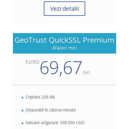
Vezi detalii
GeoTrust QuickSSL Premium
Afaceri mici
69,67
EURO
/
an
Criptare 256-Bit
Disponibil în câteva minute
Valoare asigurare: 500.000 USD