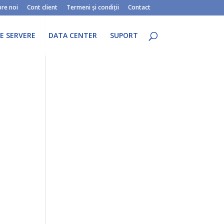
re noi
Cont client
Termeni și condiții
Contact
E SERVERE
DATA CENTER
SUPORT