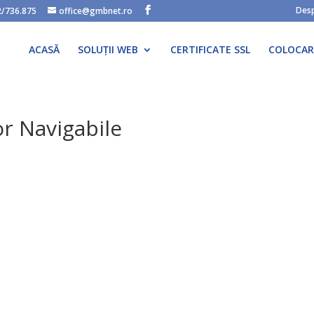
Desp
2/736.875
office@gmbnet.ro
ACASĂ
SOLUȚII WEB
CERTIFICATE SSL
COLOCAR
or Navigabile