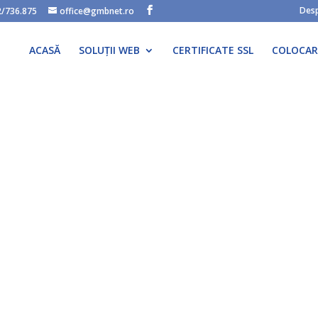
Desp
2/736.875
office@gmbnet.ro
ACASĂ
SOLUȚII WEB
CERTIFICATE SSL
COLOCAR