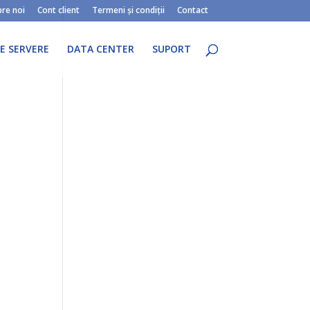
re noi
Cont client
Termeni și condiții
Contact
E SERVERE
DATA CENTER
SUPORT